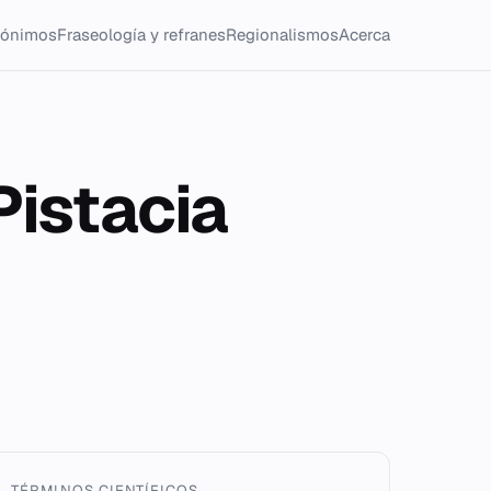
tónimos
Fraseología y refranes
Regionalismos
Acerca
Pistacia
TÉRMINOS CIENTÍFICOS