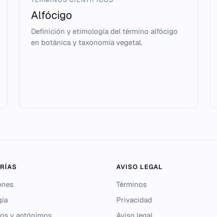
Alfócigo
Definición y etimología del término alfócigo
en botánica y taxonomía vegetal.
RÍAS
AVISO LEGAL
ones
Términos
gía
Privacidad
os y antónimos
Aviso legal