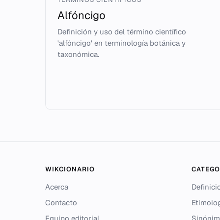
Alfóncigo
Definición y uso del término científico
'alfóncigo' en terminología botánica y
taxonómica.
WIKCIONARIO
CATEGO
Acerca
Definici
Contacto
Etimolo
Equipo editorial
Sinónim