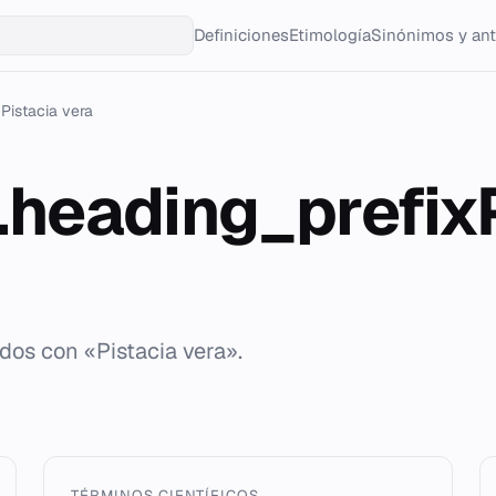
Definiciones
Etimología
Sinónimos y an
Pistacia vera
g.heading_prefix
ados con «Pistacia vera».
TÉRMINOS CIENTÍFICOS