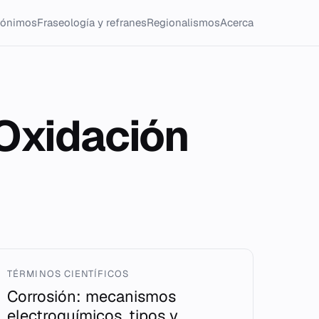
tónimos
Fraseología y refranes
Regionalismos
Acerca
xOxidación
TÉRMINOS CIENTÍFICOS
Corrosión: mecanismos
electroquímicos, tipos y