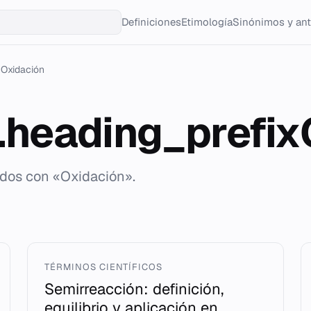
Definiciones
Etimología
Sinónimos y an
Oxidación
g.heading_prefi
ados con «Oxidación».
TÉRMINOS CIENTÍFICOS
Semirreacción: definición,
equilibrio y aplicación en