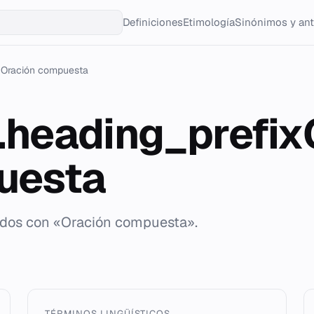
Definiciones
Etimología
Sinónimos y an
Oración compuesta
g.heading_prefi
uesta
tados con «Oración compuesta».
TÉRMINOS LINGÜÍSTICOS