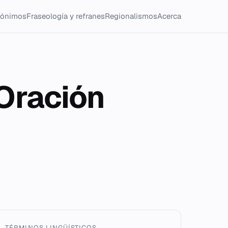
tónimos
Fraseología y refranes
Regionalismos
Acerca
xOración
TÉRMINOS LINGÜÍSTICOS