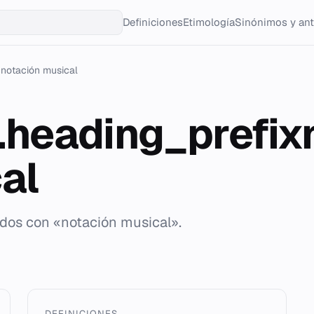
Definiciones
Etimología
Sinónimos y an
notación musical
g.heading_prefix
al
ados con «notación musical».
DEFINICIONES