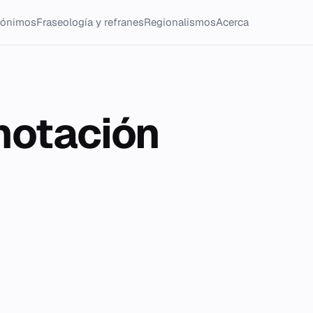
tónimos
Fraseología y refranes
Regionalismos
Acerca
notación