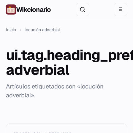
Wikcionario
☰
Inicio
›
locución adverbial
ui.tag.heading_pre
adverbial
Artículos etiquetados con «locución
adverbial».