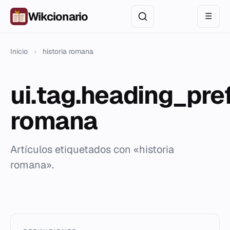
Wikcionario
☰
Inicio
›
historia romana
ui.tag.heading_pref
romana
Artículos etiquetados con «historia
romana».