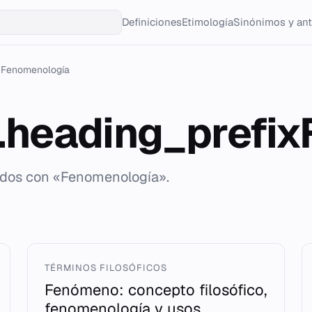
Definiciones
Etimología
Sinónimos y an
Fenomenología
g.heading_prefi
tados con «Fenomenología».
TÉRMINOS FILOSÓFICOS
Fenómeno: concepto filosófico,
fenomenología y usos