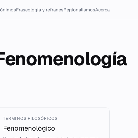
tónimos
Fraseología y refranes
Regionalismos
Acerca
xFenomenología
TÉRMINOS FILOSÓFICOS
Fenomenológico