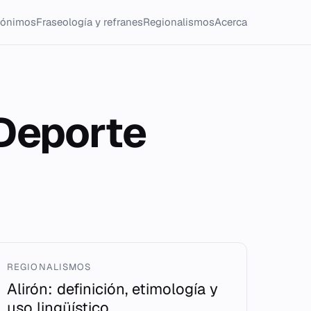
tónimos
Fraseología y refranes
Regionalismos
Acerca
xDeporte
REGIONALISMOS
Alirón: definición, etimología y
uso lingüístico