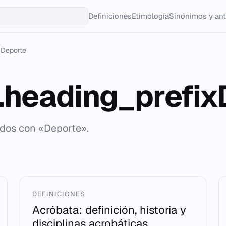
Definiciones
Etimología
Sinónimos y an
Deporte
g.heading_prefi
ados con «Deporte».
DEFINICIONES
Acróbata: definición, historia y
disciplinas acrobáticas