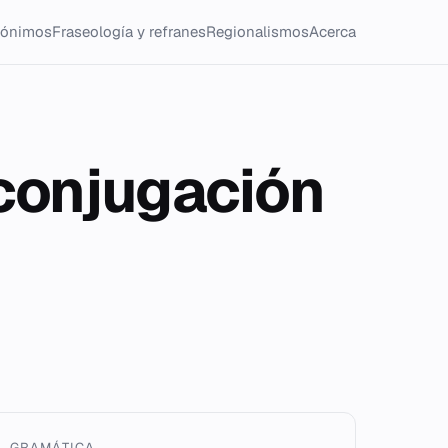
tónimos
Fraseología y refranes
Regionalismos
Acerca
xconjugación
GRAMÁTICA