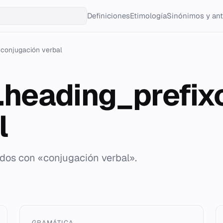
Definiciones
Etimología
Sinónimos y an
conjugación verbal
g.heading_prefi
l
ados con «conjugación verbal».
GRAMÁTICA