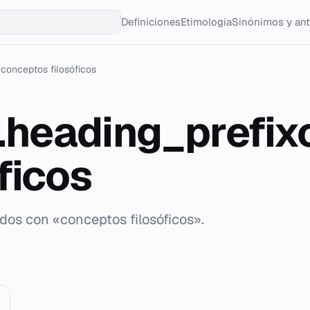
Definiciones
Etimología
Sinónimos y an
conceptos filosóficos
g.heading_prefi
ficos
ados con «conceptos filosóficos».