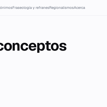
tónimos
Fraseología y refranes
Regionalismos
Acerca
xconceptos