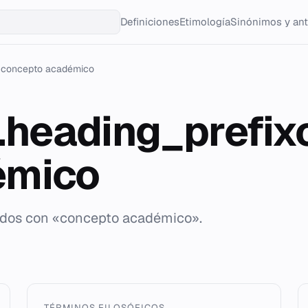
Definiciones
Etimología
Sinónimos y an
concepto académico
g.heading_prefi
émico
tados con «concepto académico».
TÉRMINOS FILOSÓFICOS