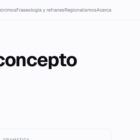
tónimos
Fraseología y refranes
Regionalismos
Acerca
xconcepto
GRAMÁTICA