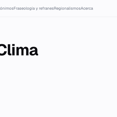
tónimos
Fraseología y refranes
Regionalismos
Acerca
xClima