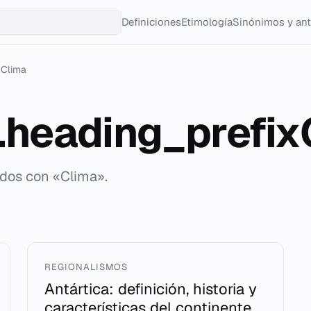
Definiciones
Etimología
Sinónimos y an
Clima
g.heading_prefi
ados con «Clima».
REGIONALISMOS
Antártica: definición, historia y
características del continente