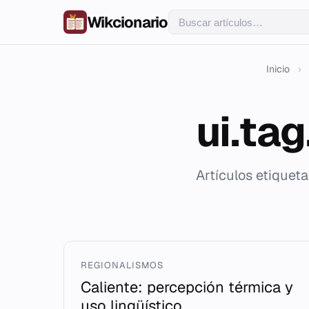
Wikcionario
Inicio
›
ui.ta
Artículos etiquet
REGIONALISMOS
Caliente: percepción térmica y
uso lingüístico