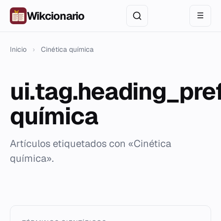
Wikcionario
☰
Inicio
›
Cinética química
ui.tag.heading_pre
química
Artículos etiquetados con «Cinética
química».