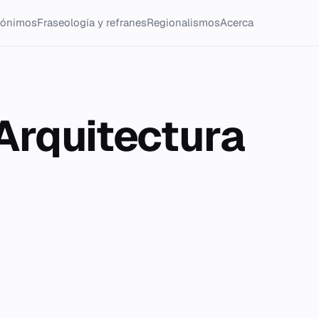
tónimos
Fraseología y refranes
Regionalismos
Acerca
Arquitectura