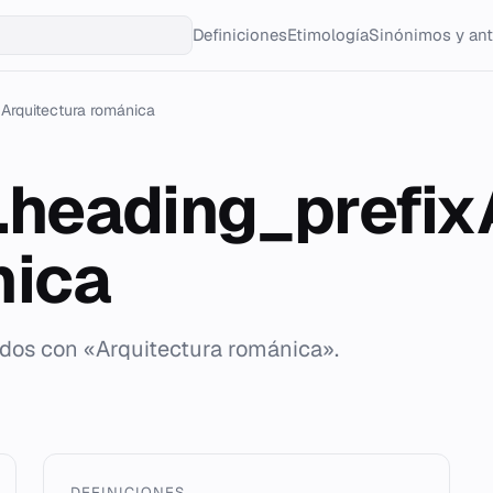
Definiciones
Etimología
Sinónimos y an
Arquitectura románica
g.heading_prefix
nica
ados con «Arquitectura románica».
DEFINICIONES