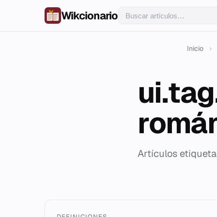
Wikcionario
Inicio
›
ui.ta
romá
Artículos etiquet
DEFINICIONES