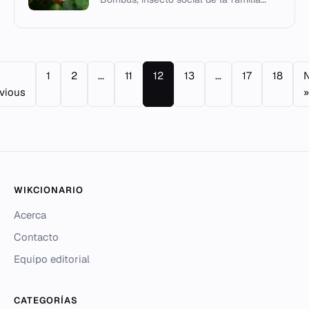
Apidae.
1
2
...
11
12
13
...
17
18
N
vious
»
WIKCIONARIO
Acerca
Contacto
Equipo editorial
CATEGORÍAS