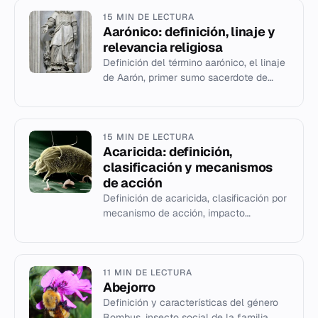
15 MIN DE LECTURA
Aarónico: definición, linaje y
relevancia religiosa
Definición del término aarónico, el linaje
de Aarón, primer sumo sacerdote de
Israel, y su legado en el judaísmo e
islam.
15 MIN DE LECTURA
Acaricida: definición,
clasificación y mecanismos
de acción
Definición de acaricida, clasificación por
mecanismo de acción, impacto
ambiental y métodos de aplicación en
agricultura y ganadería.
11 MIN DE LECTURA
Abejorro
Definición y características del género
Bombus, insecto social de la familia