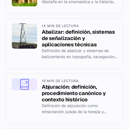
Abolafia en la onomástica y la historia
familiar.
14 MIN DE LECTURA
Abalizar: definición, sistemas
de señalización y
aplicaciones técnicas
Definición de abalizar y sistemas de
balizamiento en topografía, navegación
marítima y ferrocarril (ASFA, Eurobaliza).
19 MIN DE LECTURA
Abjuración: definición,
procedimiento canónico y
contexto histórico
Definición de abjuración como
retractación jurada de la herejía y
profesión de fe católica, según el
derecho canónico.